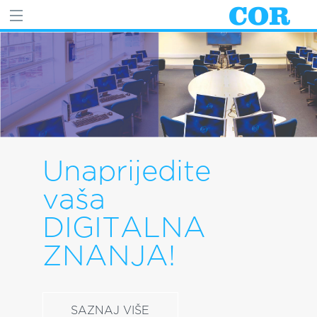
Unaprijedite
vaša
DIGITALNA
ZNANJA!
SAZNAJ VIŠE