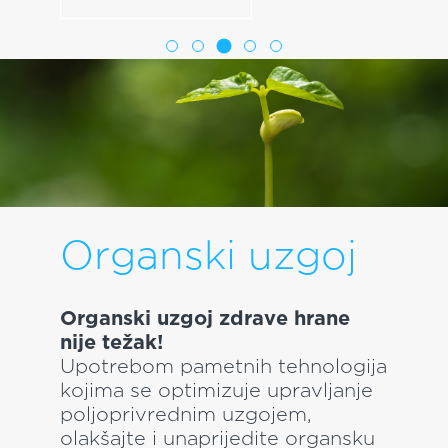
Omiljena muzika
koja
vas prati kroz
cijeli dom!
Radio, Muzika, Intercom,